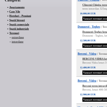
Categorii:
Clinceni-Chipita ter
»
Apartamente
teren intravilan 325mp
»
Case Vile
10.000,00 EUR
»
Hoteluri - Pensiuni
Vanzari terenuri ext
»
Spatii birouri
»
Spatii comerciale
Domnesti - Teghes
(
Ter
»
Spatii industriale
Domnesti-Teghes lot
»
Terenuri
Domnesti - Teghes, lot
»
extravilane
12.500,00 EUR
»
intravilane
Vanzari terenuri ext
Berceni - Vidra
(
Terenu
BERCENI-VIDRA lotu
Berceni-Vidra loturi 
12.400,00 EUR
Vanzari terenuri ext
Berceni - Vidra
(
Terenu
Berceni teren intra
Berceni, loturi 400-
12.900,00 EUR
Vanzari terenuri ext