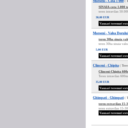
Moroeni - Cota 1 000
(
SINAIA-cota 1.000 t
teren intravilan 50.0
30,00 EUR
Vanzari terenuri ext
Moroeni - Valea Dorulu
teren 30ha sinaia val
teren 30ha sinaia vale
5,00 EUR
Vanzari terenuri ext
Clinceni - Chipita
(
Tere
Clinceni-Chipita 60
Teren intravilan 600m
35,00 EUR
Vanzari terenuri ext
Ghimpati - Ghimpati
(
teren extravilan 15-
teren extravilan 15-3
Vanzari terenuri ext