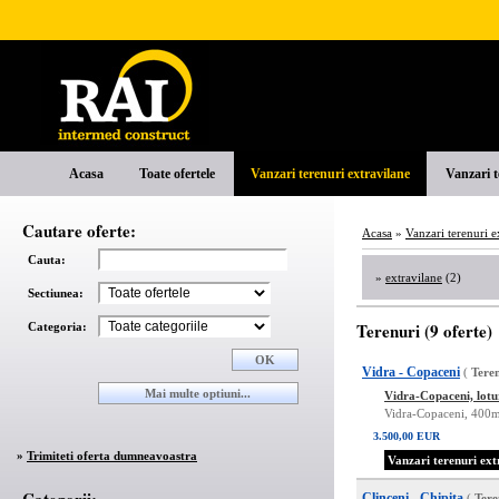
Acasa
Toate ofertele
Vanzari terenuri extravilane
Vanzari t
Cautare oferte:
Acasa
»
Vanzari terenuri e
Cauta:
»
extravilane
(2)
Sectiunea:
Terenuri (9 oferte)
Categoria:
Vidra - Copaceni
(
Tere
Vidra-Copaceni, lot
Vidra-Copaceni, 40
3.500,00 EUR
»
Trimiteti oferta dumneavoastra
Vanzari terenuri ext
Clinceni - Chipita
(
Tere