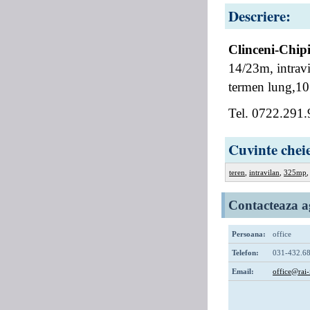
Descriere:
Clinceni-Chip
14/23m, intravil
termen lung,1
Tel. 0722.291
Cuvinte chei
teren
,
intravilan
,
325mp
Contacteaza ag
Persoana:
office
Telefon:
031-432.68
Email:
office@rai-