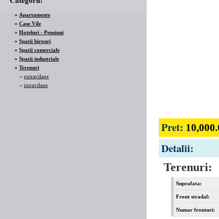
Categorii:
»
Apartamente
»
Case Vile
»
Hoteluri - Pensiuni
»
Spatii birouri
»
Spatii comerciale
»
Spatii industriale
»
Terenuri
»
extravilane
»
intravilane
Pret:
10,000
Detalii:
Terenuri:
Suprafata:
Front stradal:
Numar fronturi: