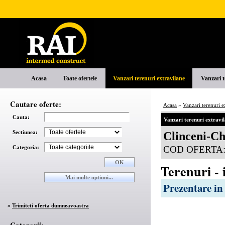
Acasa
Toate ofertele
Vanzari terenuri extravilane
Vanzari t
Cautare oferte:
Acasa
»
Vanzari terenuri e
Cauta:
Vanzari terenuri extravi
Sectiunea:
Clinceni-Ch
Categoria:
COD OFERTA
Terenuri - 
Prezentare in
»
Trimiteti oferta dumneavoastra