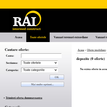
Acasa
Toate ofertele
Vanzari terenuri extravilane
Vanzari t
Cautare oferte:
Acasa
»
Oferte imobiliare
Cauta:
depozite (0 oferte)
Sectiunea:
Nu exista oferte in ace
Categoria:
»
Trimiteti oferta dumneavoastra