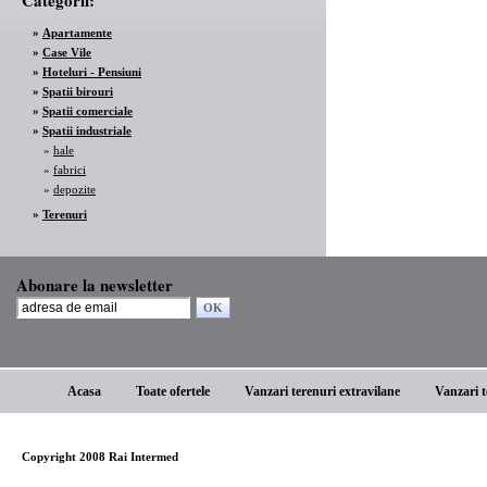
Categorii:
»
Apartamente
»
Case Vile
»
Hoteluri - Pensiuni
»
Spatii birouri
»
Spatii comerciale
»
Spatii industriale
»
hale
»
fabrici
»
depozite
»
Terenuri
Abonare la newsletter
Acasa
Toate ofertele
Vanzari terenuri extravilane
Vanzari t
Copyright 2008 Rai Intermed